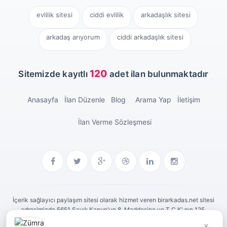
evlilik sitesi
ciddi evlilik
arkadaşlık sitesi
arkadaş arıyorum
ciddi arkadaşlık sitesi
120
Sitemizde kayıtlı
adet ilan bulunmaktadır
Anasayfa
İlan Düzenle
Blog
Arama Yap
İletişim
İlan Verme Sözleşmesi
İçerik sağlayıcı paylaşım sitesi olarak hizmet veren birarkadas.net sitesi
adresimizde 5651 Sayılı Kanun'un 8. Maddesine ve T.C.K' nın 125.
Maddesine göre tüm üyelerimiz yaptıkları paylaşımlardan kendileri
×