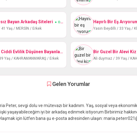
sız Bayan Arkadaş Siteleri
Hayırlı Bir Eş Arıyor
● Online
 41 Yaş / MERSİN / Erkek
Yasin Beydilli / 33 Yaş /
Evlemek Icin Ciddi Evlilik Düşünen Bayanlar
● Online
 39 Yaş / KAHRAMANMARAŞ / Erkek
Ali duymaz / 39 Yaş / 
Gelen Yorumlar
a Peter, sevgi dolu ve mütevazı bir kadınım. Yaş, sosyal veya ekonomi
 ilişki yaşayabileceğim iyi bir arkadaş edinmek istiyorum Birbirimiz hakkın
laşmak için lütfen bana şu e-posta adresinden ulaşın: maria.peterr021