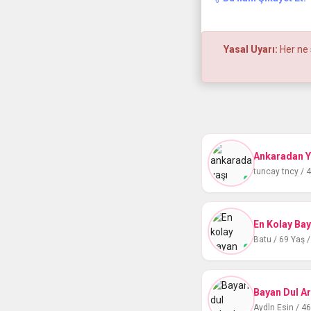
Yasal Uyarı:
Her ne 
tuncay tncy / 
En Kolay Ba
Batu / 69 Yaş /
Bayan Dul A
Aydln Esin / 4