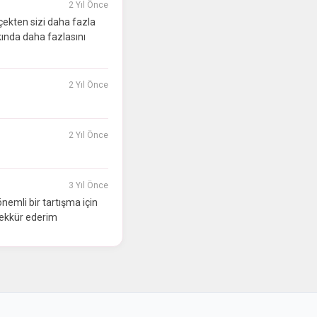
2 Yıl Önce
çekten sizi daha fazla
ında daha fazlasını
2 Yıl Önce
2 Yıl Önce
3 Yıl Önce
nemli bir tartışma için
şekkür ederim