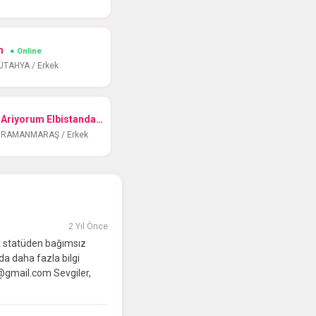
um
● Online
 KÜTAHYA / Erkek
Bir Guzel Bir Alevi Kiz Ariyorum Elbistanda
● Online
KAHRAMANMARAŞ / Erkek
2 Yıl Önce
k statüden bağımsız
da daha fazla bilgi
@gmail.com Sevgiler,