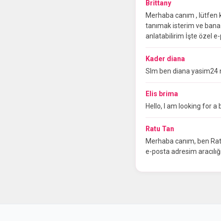
Brittany
Merhaba canım , lütfen k
tanımak isterim ve bana
anlatabilirim İşte özel 
Kader diana
Slm ben diana yasim24 ni
Elis brima
Hello, I am looking for 
Ratu Tan
Merhaba canım, ben Ratu. 
e-posta adresim aracılı