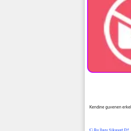
Kendine guvenen erke
Bu İlanı Şikayet Et!