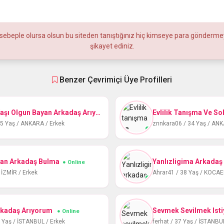
sebeple olursa olsun bu siteden tanıştığınız hiç kimseye para göndermeyin
şikayet ediniz.
Benzer Çevrimiçi Üye Profilleri
Ankaradan Yaşı Olgun Bayan Arkadaş Arıyorum
Evlilik Tanışma Ve Soh
● Online
45 Yaş / ANKARA / Erkek
znnkara06 / 34 Yaş / ANK
yan Arkadaş Bulma
● Online
 İZMİR / Erkek
Ahrar41 / 38 Yaş / KOCAEL
rkadaş Arıyorum
● Online
6 Yaş / İSTANBUL / Erkek
ferhat / 37 Yaş / İSTANBU