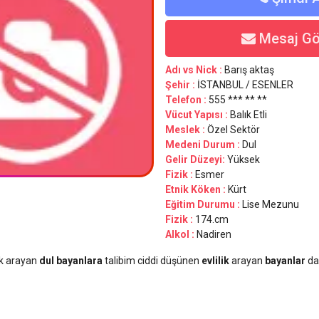
Mesaj Gö
Adı vs Nick :
Barış aktaş
Şehir :
İSTANBUL / ESENLER
Telefon :
555 *** ** **
Vücut Yapısı :
Balık Etli
Meslek :
Özel Sektör
Medeni Durum :
Dul
Gelir Düzeyi:
Yüksek
Fizik :
Esmer
Etnik Köken :
Kürt
Eğitim Durumu :
Lise Mezunu
Fizik :
174.cm
Alkol :
Nadiren
k arayan
dul bayanlara
talibim ciddi düşünen
evlilik
arayan
bayanlar
da