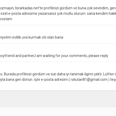
ızmayın, birarkadas.net'te profilinizi gördüm ve buna çok sevindim, ger
 özel e-posta adresime yazarsanız çok mutlu olurum. sana kendim hakk
e-postam
yetim evlilik uva kurmak citi olan bana
a boyfriend and partner,I am waiting for your comments, please reply
Burada profilinizi gördüm ve sizi daha iyi tanımak ilgimi çekti. Lütfen ö
ğıyla bana geri dönün. İşte e-posta adresim ( ratutan81@gmail.com ) te