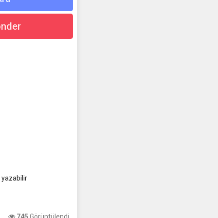
nder
 yazabilir
745
Görüntülendi