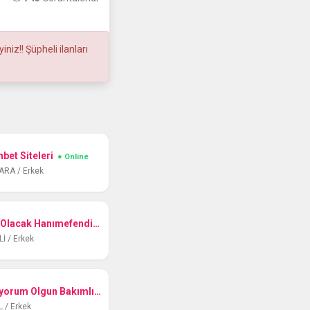
iz!! Şüpheli ilanları
bet Siteleri
● Online
ARA / Erkek
Yanlızligima Arkadaş Olacak Hanımefendileri Bekliyorum
● Online
İ / Erkek
Sevmek Sevilmek Istiyorum Olgun Bakımlı Güzel Bayanlar
● Online
L / Erkek